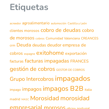
Etiquetas
agroalimentario
acreedor
automoción
Castilla y León
cobro de deudas
cobro
clientes morosos
de morosos
Comunidad Valenciana
CREANCES
cobros
Deuda
deudor
empresa de
deudas
crm
exitohome
cobros
exportación
espagne
facturas impagadas
FRANCES
facturas
gestión de cobros
GESTOR DE COBROS
impagados
Grupo Intercobros
impagos B2B
impagos
impago
italia
morosidad
Morosidad
madrid
MASC
empresarial
morosos
portugal
oficina