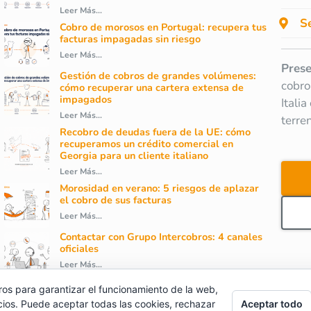
Leer Más...
Se
Cobro de morosos en Portugal: recupera tus
facturas impagadas sin riesgo
Leer Más...
Prese
Gestión de cobros de grandes volúmenes:
cobro
cómo recuperar una cartera extensa de
impagados
Itali
Leer Más...
terre
Recobro de deudas fuera de la UE: cómo
recuperamos un crédito comercial en
Georgia para un cliente italiano
Leer Más...
Morosidad en verano: 5 riesgos de aplazar
el cobro de sus facturas
Leer Más...
Contactar con Grupo Intercobros: 4 canales
oficiales
Leer Más...
ros para garantizar el funcionamiento de la web,
cios. Puede aceptar todas las cookies, rechazar
Aceptar todo