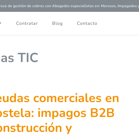
a de gestión de cobros con
Abogados especialistas
en: Morosos, Impagados y 
Contratar
Blog
Contacto
as TIC
eudas comerciales en
stela: impagos B2B
construcción y