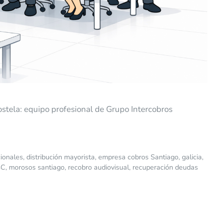
tela: equipo profesional de Grupo Intercobros
ionales
,
distribución mayorista
,
empresa cobros Santiago
,
galicia
,
SC
,
morosos santiago
,
recobro audiovisual
,
recuperación deudas