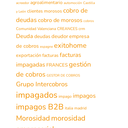
agroalimentario
acreedor
automoción
Castilla
cobro de
clientes morosos
y León
deudas
cobro de morosos
cobros
Comunidad Valenciana
CREANCES
crm
Deuda
deudor
empresa
deudas
exitohome
de cobros
espagne
facturas
exportación
facturas
gestión
impagadas
FRANCES
de cobros
GESTOR DE COBROS
Grupo Intercobros
impagados
impagos
impago
impagos B2B
italia
madrid
morosidad
Morosidad