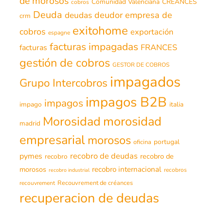
de morosos
Comunidad Valenciana
CREANCES
cobros
Deuda
deudor
empresa de
deudas
crm
exitohome
cobros
exportación
espagne
facturas impagadas
FRANCES
facturas
gestión de cobros
GESTOR DE COBROS
impagados
Grupo Intercobros
impagos B2B
impagos
impago
italia
morosidad
Morosidad
madrid
empresarial
morosos
portugal
oficina
recobro de deudas
pymes
recobro de
recobro
morosos
recobro internacional
recobros
recobro industrial
Recouvrement de créances
recouvrement
recuperacion de deudas