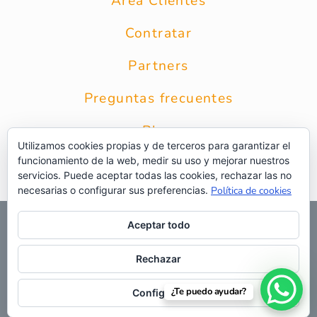
Área Clientes
Contratar
Partners
Preguntas frecuentes
Blog
Utilizamos cookies propias y de terceros para garantizar el
funcionamiento de la web, medir su uso y mejorar nuestros
Contacto
servicios. Puede aceptar todas las cookies, rechazar las no
necesarias o configurar sus preferencias.
Política de cookies
© 2026 Grupo Intercobros
|
Calle Zurbarán 8 1* Planta 28010
Aceptar todo
Madrid
|
Aviso Legal
|
Política de privacidad
|
Política de
privacidad RRSS
|
Uso de cookies
|
Preguntas frecuentes
|
Web
Rechazar
¿Te puedo ayudar?
Configurar