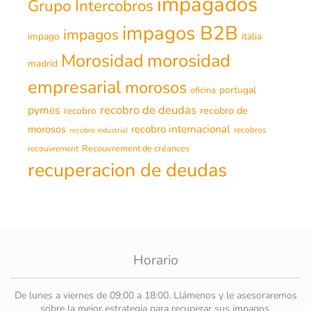
impagados
Grupo Intercobros
impagos B2B
impagos
impago
italia
morosidad
Morosidad
madrid
empresarial
morosos
portugal
oficina
recobro de deudas
pymes
recobro de
recobro
morosos
recobro internacional
recobros
recobro industrial
Recouvrement de créances
recouvrement
recuperacion de deudas
Horario
De lunes a viernes de 09:00 a 18:00. Llámenos y le asesoraremos
sobre la mejor estrategia para recuperar sus impagos.