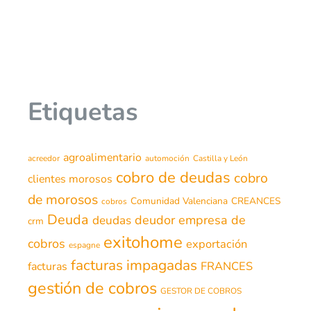
Etiquetas
agroalimentario
acreedor
automoción
Castilla y León
cobro de deudas
cobro
clientes morosos
de morosos
Comunidad Valenciana
CREANCES
cobros
Deuda
deudor
empresa de
deudas
crm
exitohome
cobros
exportación
espagne
facturas impagadas
FRANCES
facturas
gestión de cobros
GESTOR DE COBROS