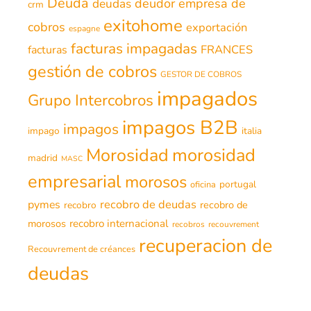
Deuda
deudor
empresa de
deudas
crm
exitohome
cobros
exportación
espagne
facturas impagadas
FRANCES
facturas
gestión de cobros
GESTOR DE COBROS
impagados
Grupo Intercobros
impagos B2B
impagos
impago
italia
morosidad
Morosidad
madrid
MASC
empresarial
morosos
portugal
oficina
recobro de deudas
pymes
recobro de
recobro
morosos
recobro internacional
recobros
recouvrement
recuperacion de
Recouvrement de créances
deudas