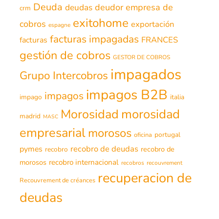
Deuda
deudor
empresa de
deudas
crm
exitohome
cobros
exportación
espagne
facturas impagadas
FRANCES
facturas
gestión de cobros
GESTOR DE COBROS
impagados
Grupo Intercobros
impagos B2B
impagos
impago
italia
morosidad
Morosidad
madrid
MASC
empresarial
morosos
portugal
oficina
recobro de deudas
pymes
recobro de
recobro
morosos
recobro internacional
recobros
recouvrement
recuperacion de
Recouvrement de créances
deudas