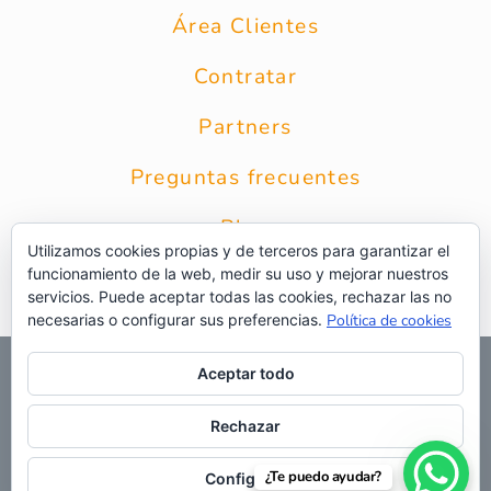
Área Clientes
Contratar
Partners
Preguntas frecuentes
Blog
Utilizamos cookies propias y de terceros para garantizar el
funcionamiento de la web, medir su uso y mejorar nuestros
Contacto
servicios. Puede aceptar todas las cookies, rechazar las no
necesarias o configurar sus preferencias.
Política de cookies
© 2026 Grupo Intercobros
|
Calle Zurbarán 8 1* Planta 28010
Aceptar todo
Madrid
|
Aviso Legal
|
Política de privacidad
|
Política de
privacidad RRSS
|
Uso de cookies
|
Preguntas frecuentes
|
Web
Rechazar
¿Te puedo ayudar?
Configurar