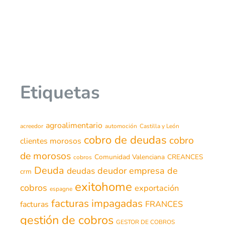
Etiquetas
agroalimentario
acreedor
automoción
Castilla y León
cobro de deudas
cobro
clientes morosos
de morosos
Comunidad Valenciana
CREANCES
cobros
Deuda
deudor
empresa de
deudas
crm
exitohome
cobros
exportación
espagne
facturas impagadas
FRANCES
facturas
gestión de cobros
GESTOR DE COBROS