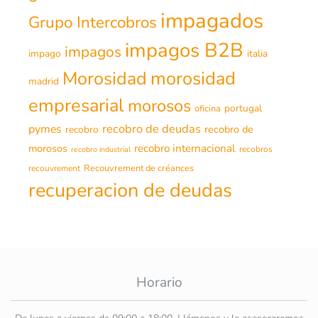
impagados
Grupo Intercobros
impagos B2B
impagos
impago
italia
morosidad
Morosidad
madrid
empresarial
morosos
portugal
oficina
recobro de deudas
pymes
recobro de
recobro
morosos
recobro internacional
recobros
recobro industrial
Recouvrement de créances
recouvrement
recuperacion de deudas
Horario