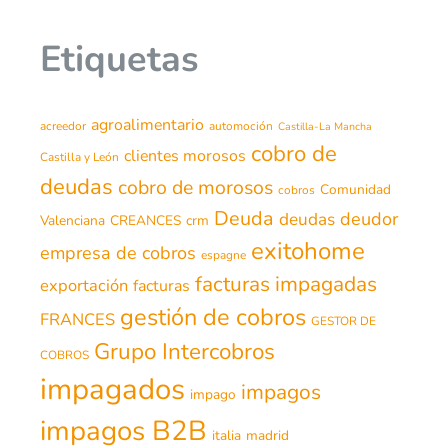
Etiquetas
agroalimentario
acreedor
automoción
Castilla-La Mancha
cobro de
clientes morosos
Castilla y León
deudas
cobro de morosos
Comunidad
cobros
Deuda
deudor
deudas
Valenciana
CREANCES
crm
exitohome
empresa de cobros
espagne
facturas impagadas
exportación
facturas
gestión de cobros
FRANCES
GESTOR DE
Grupo Intercobros
COBROS
impagados
impagos
impago
impagos B2B
italia
madrid