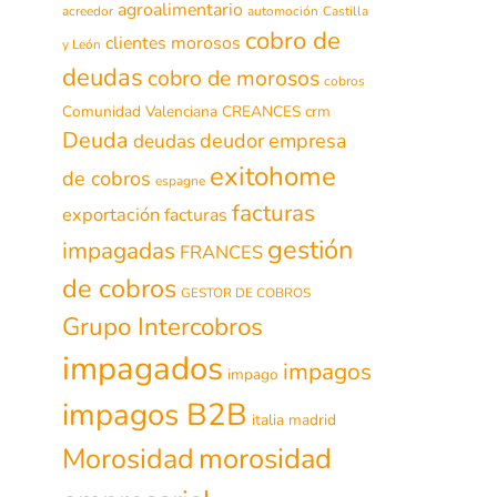
agroalimentario
acreedor
automoción
Castilla
cobro de
clientes morosos
y León
deudas
cobro de morosos
cobros
Comunidad Valenciana
CREANCES
crm
Deuda
deudor
empresa
deudas
exitohome
de cobros
espagne
facturas
exportación
facturas
gestión
impagadas
FRANCES
de cobros
GESTOR DE COBROS
Grupo Intercobros
impagados
impagos
impago
impagos B2B
italia
madrid
morosidad
Morosidad