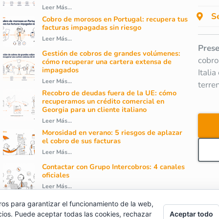
Leer Más...
Se
Cobro de morosos en Portugal: recupera tus
facturas impagadas sin riesgo
Leer Más...
Prese
Gestión de cobros de grandes volúmenes:
cobro
cómo recuperar una cartera extensa de
impagados
Itali
Leer Más...
terre
Recobro de deudas fuera de la UE: cómo
recuperamos un crédito comercial en
Georgia para un cliente italiano
Leer Más...
Morosidad en verano: 5 riesgos de aplazar
el cobro de sus facturas
Leer Más...
Contactar con Grupo Intercobros: 4 canales
oficiales
Leer Más...
ros para garantizar el funcionamiento de la web,
cios. Puede aceptar todas las cookies, rechazar
Aceptar todo