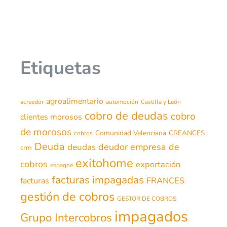
Etiquetas
agroalimentario
acreedor
automoción
Castilla y León
cobro de deudas
cobro
clientes morosos
de morosos
Comunidad Valenciana
CREANCES
cobros
Deuda
deudor
empresa de
deudas
crm
exitohome
cobros
exportación
espagne
facturas impagadas
FRANCES
facturas
gestión de cobros
GESTOR DE COBROS
impagados
Grupo Intercobros