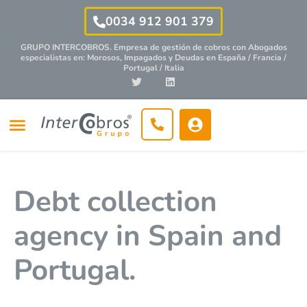
0034 912 901 379
GRUPO INTERCOBROS. Empresa de gestión de cobros con
Abogados
especialistas
en: Morosos, Impagados y Deudas en España / Francia /
Portugal / Italia
Debt collection
agency in Spain and
Portugal.