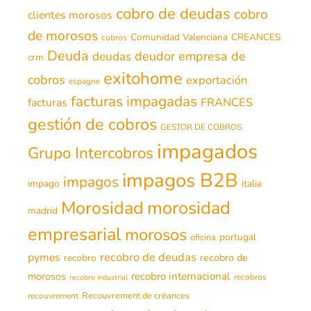
cobro de deudas
cobro
clientes morosos
de morosos
Comunidad Valenciana
CREANCES
cobros
Deuda
deudor
empresa de
deudas
crm
exitohome
cobros
exportación
espagne
facturas impagadas
FRANCES
facturas
gestión de cobros
GESTOR DE COBROS
impagados
Grupo Intercobros
impagos B2B
impagos
impago
italia
morosidad
Morosidad
madrid
empresarial
morosos
portugal
oficina
recobro de deudas
pymes
recobro de
recobro
morosos
recobro internacional
recobros
recobro industrial
Recouvrement de créances
recouvrement