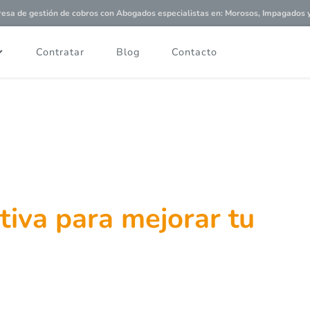
a de gestión de cobros con
Abogados especialistas
en: Morosos, Impagados y 
Contratar
Blog
Contacto
itiva para mejorar tu