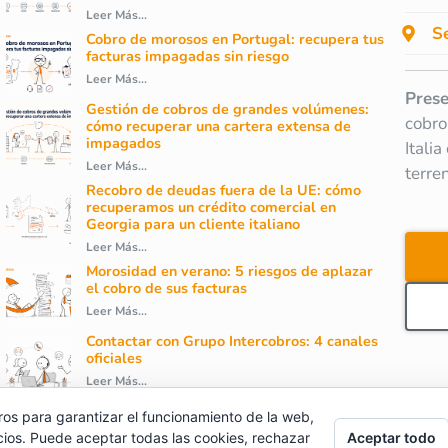
Leer Más...
Se
Cobro de morosos en Portugal: recupera tus
facturas impagadas sin riesgo
Leer Más...
Prese
Gestión de cobros de grandes volúmenes:
cobro
cómo recuperar una cartera extensa de
impagados
Itali
Leer Más...
terre
Recobro de deudas fuera de la UE: cómo
recuperamos un crédito comercial en
Georgia para un cliente italiano
Leer Más...
Morosidad en verano: 5 riesgos de aplazar
el cobro de sus facturas
Leer Más...
Contactar con Grupo Intercobros: 4 canales
oficiales
Leer Más...
ros para garantizar el funcionamiento de la web,
cios. Puede aceptar todas las cookies, rechazar
Aceptar todo