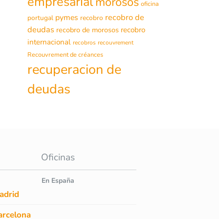
empresarial
morosos
oficina
recobro de
pymes
portugal
recobro
deudas
recobro de morosos
recobro
internacional
recobros
recouvrement
Recouvrement de créances
recuperacion de
deudas
Oficinas
En España
adrid
arcelona