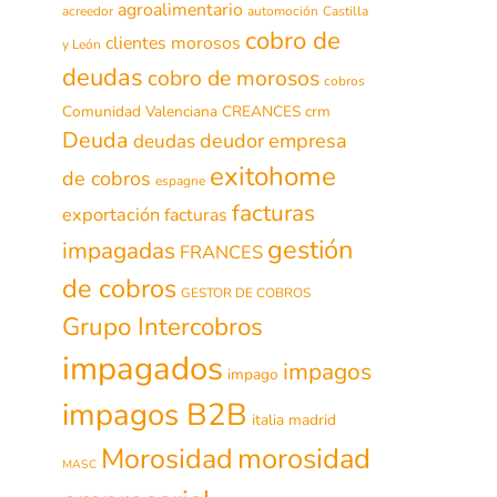
agroalimentario
acreedor
automoción
Castilla
cobro de
clientes morosos
y León
deudas
cobro de morosos
cobros
Comunidad Valenciana
CREANCES
crm
Deuda
deudor
empresa
deudas
exitohome
de cobros
espagne
facturas
exportación
facturas
gestión
impagadas
FRANCES
de cobros
GESTOR DE COBROS
Grupo Intercobros
impagados
impagos
impago
impagos B2B
italia
madrid
morosidad
Morosidad
MASC