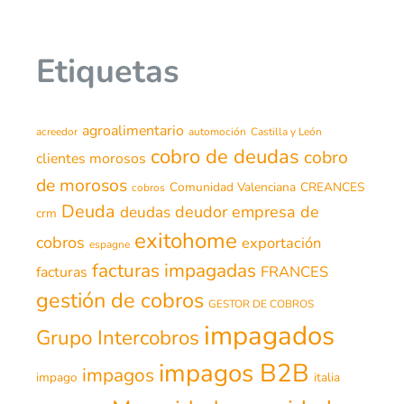
Etiquetas
agroalimentario
acreedor
automoción
Castilla y León
cobro de deudas
cobro
clientes morosos
de morosos
Comunidad Valenciana
CREANCES
cobros
Deuda
deudor
empresa de
deudas
crm
exitohome
cobros
exportación
espagne
facturas impagadas
FRANCES
facturas
gestión de cobros
GESTOR DE COBROS
impagados
Grupo Intercobros
impagos B2B
impagos
impago
italia