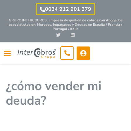
0034 912 901 379
GRUPO INTERCOBROS. Empresa de gestión de cobros con
Abogados
especialistas
en: Morosos, Impagados y Deudas en España / Francia /
Portugal / Italia
¿cómo vender mi
deuda?