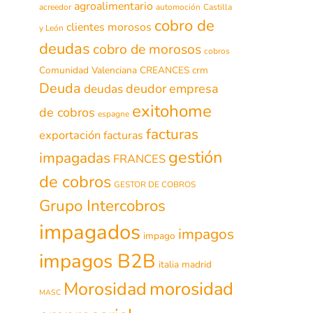
agroalimentario
acreedor
automoción
Castilla
cobro de
clientes morosos
y León
deudas
cobro de morosos
cobros
Comunidad Valenciana
CREANCES
crm
Deuda
deudor
empresa
deudas
exitohome
de cobros
espagne
facturas
exportación
facturas
gestión
impagadas
FRANCES
de cobros
GESTOR DE COBROS
Grupo Intercobros
impagados
impagos
impago
impagos B2B
italia
madrid
morosidad
Morosidad
MASC