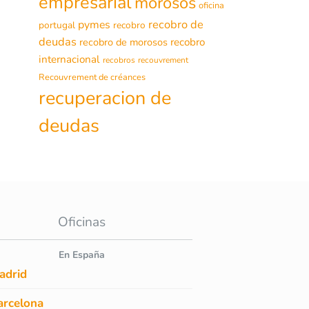
empresarial
morosos
oficina
recobro de
pymes
portugal
recobro
deudas
recobro de morosos
recobro
internacional
recobros
recouvrement
Recouvrement de créances
recuperacion de
deudas
Oficinas
En España
adrid
arcelona