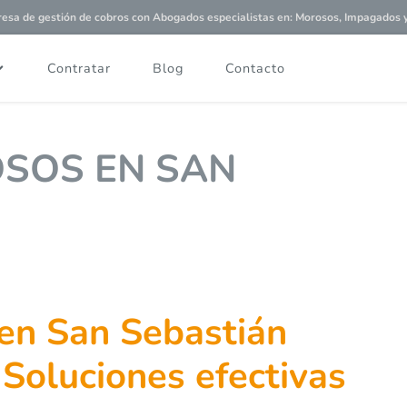
a de gestión de cobros con
Abogados especialistas
en: Morosos, Impagados y 
Contratar
Blog
Contacto
SOS EN SAN
en San Sebastián
 Soluciones efectivas