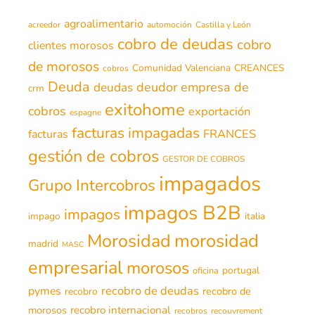
agroalimentario
acreedor
automoción
Castilla y León
cobro de deudas
cobro
clientes morosos
de morosos
Comunidad Valenciana
CREANCES
cobros
Deuda
deudor
empresa de
deudas
crm
exitohome
cobros
exportación
espagne
facturas impagadas
FRANCES
facturas
gestión de cobros
GESTOR DE COBROS
impagados
Grupo Intercobros
impagos B2B
impagos
impago
italia
morosidad
Morosidad
madrid
MASC
empresarial
morosos
portugal
oficina
recobro de deudas
pymes
recobro de
recobro
morosos
recobro internacional
recobros
recouvrement