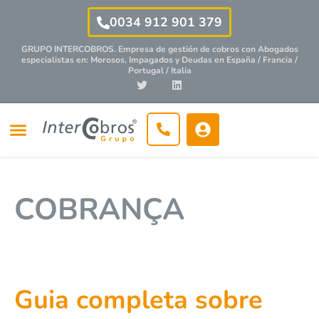
0034 912 901 379
GRUPO INTERCOBROS. Empresa de gestión de cobros con
Abogados
especialistas
en: Morosos, Impagados y Deudas en España / Francia /
Portugal / Italia
COBRANÇA
Guia completa sobre