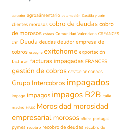
agroalimentario
acreedor
automoción
Castilla y León
cobro de deudas
cobro
clientes morosos
de morosos
Comunidad Valenciana
CREANCES
cobros
Deuda
deudor
empresa de
deudas
crm
exitohome
cobros
exportación
espagne
facturas impagadas
FRANCES
facturas
gestión de cobros
GESTOR DE COBROS
impagados
Grupo Intercobros
impagos B2B
impagos
impago
italia
morosidad
Morosidad
madrid
MASC
empresarial
morosos
portugal
oficina
recobro de deudas
pymes
recobro de
recobro