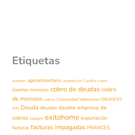
Etiquetas
agroalimentario
acreedor
automoción
Castilla y León
cobro de deudas
cobro
clientes morosos
de morosos
Comunidad Valenciana
CREANCES
cobros
Deuda
deudor
empresa de
deudas
crm
exitohome
cobros
exportación
espagne
facturas impagadas
FRANCES
facturas