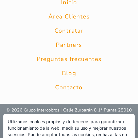
Inicio
Área Clientes
Contratar
Partners
Preguntas frecuentes
Blog
Contacto
© 2026 Grupo Intercobros
|
Calle Zurbarán 8 1* Planta 28010
Madrid
|
Aviso Legal
|
Política de privacidad
|
Política de
Utilizamos cookies propias y de terceros para garantizar el
privacidad RRSS
|
Uso de cookies
|
Preguntas frecuentes
|
Web
funcionamiento de la web, medir su uso y mejorar nuestros
servicios. Puede aceptar todas las cookies, rechazar las no