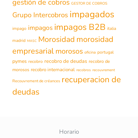
gestión de cobros
GESTOR DE COBROS
impagados
Grupo Intercobros
impagos B2B
impagos
impago
italia
morosidad
Morosidad
madrid
MASC
empresarial
morosos
portugal
oficina
recobro de deudas
pymes
recobro de
recobro
morosos
recobro internacional
recobros
recouvrement
recuperacion de
Recouvrement de créances
deudas
Horario