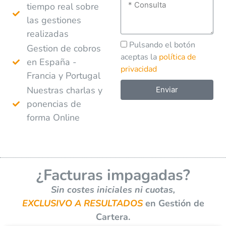
tiempo real sobre
las gestiones
realizadas
Pulsando el botón
Gestion de cobros
aceptas la
política de
en España -
privacidad
Francia y Portugal
Nuestras charlas y
Enviar
ponencias de
A
forma Online
l
t
e
r
¿Facturas impagadas?
n
a
Sin costes iniciales ni cuotas,
t
EXCLUSIVO A RESULTADOS
en Gestión de
i
Cartera.