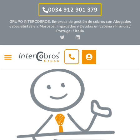
0034 912 901 379
GRUPO INTERCOBROS. Empresa de gestión de cobros con
Abogados
especialistas
en: Morosos, Impagados y Deudas en España / Francia /
Portugal / Italia