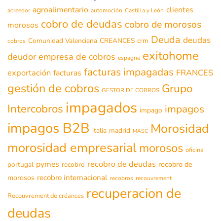
agroalimentario
clientes
acreedor
automoción
Castilla y León
cobro de deudas
cobro de morosos
morosos
Deuda
deudas
Comunidad Valenciana
CREANCES
crm
cobros
exitohome
deudor
empresa de cobros
espagne
facturas impagadas
exportación
FRANCES
facturas
gestión de cobros
Grupo
GESTOR DE COBROS
impagados
Intercobros
impagos
impago
impagos B2B
Morosidad
italia
madrid
MASC
morosidad empresarial
morosos
oficina
recobro de deudas
pymes
recobro de
portugal
recobro
morosos
recobro internacional
recobros
recouvrement
recuperacion de
Recouvrement de créances
deudas