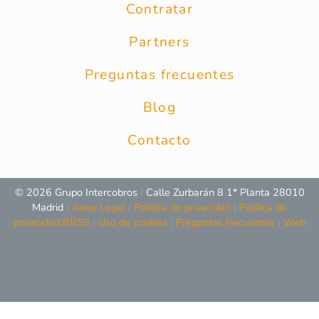
Contratar
Partners
Preguntas frecuentes
Blog
Contacto
© 2026 Grupo Intercobros
|
Calle Zurbarán 8 1* Planta 28010
Madrid
|
Aviso Legal
|
Política de privacidad
|
Política de
privacidad RRSS
|
Uso de cookies
|
Preguntas frecuentes
|
Web