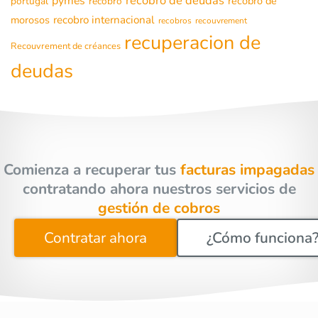
recobro de deudas
pymes
recobro de
portugal
recobro
morosos
recobro internacional
recobros
recouvrement
recuperacion de
Recouvrement de créances
deudas
Comienza a recuperar tus
facturas impagadas
contratando ahora nuestros servicios de
gestión de cobros
Contratar ahora
¿Cómo funciona