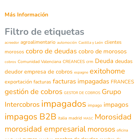
Más Información
Filtro de etiquetas
agroalimentario
clientes
acreedor
automoción
Castilla y León
cobro de deudas
cobro de morosos
morosos
Deuda
deudas
Comunidad Valenciana
CREANCES
crm
cobros
exitohome
deudor
empresa de cobros
espagne
facturas impagadas
exportación
FRANCES
facturas
gestión de cobros
Grupo
GESTOR DE COBROS
impagados
Intercobros
impagos
impago
impagos B2B
Morosidad
italia
madrid
MASC
morosidad empresarial
morosos
oficina