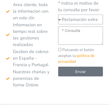
* Indica el motivo de
Area cliente, toda
tu consulta por favor:
la informacion con
un solo clic
Informacion en
tiempo real sobre
las gestiones
realizadas
Pulsando el botón
Gestion de cobros
aceptas la
política de
en España -
privacidad
Francia y Portugal
Nuestras charlas y
Enviar
ponencias de
A
forma Online
l
t
e
r