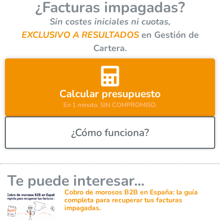
¿Facturas impagadas?
n
a
Sin costes iniciales ni cuotas,
t
EXCLUSIVO A RESULTADOS
en Gestión de
i
Cartera.
v
e
:
Calcular presupuesto
En 1 minuto, SIN COMPROMISO.
¿Cómo funciona?
Te puede interesar...
Cobro de morosos B2B en España: la guía
completa para recuperar tus facturas
impagadas.