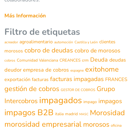
Más Información
Filtro de etiquetas
agroalimentario
clientes
acreedor
automoción
Castilla y León
cobro de deudas
cobro de morosos
morosos
Deuda
deudas
Comunidad Valenciana
CREANCES
crm
cobros
exitohome
deudor
empresa de cobros
espagne
facturas impagadas
exportación
FRANCES
facturas
gestión de cobros
Grupo
GESTOR DE COBROS
impagados
Intercobros
impagos
impago
impagos B2B
Morosidad
italia
madrid
MASC
morosidad empresarial
morosos
oficina