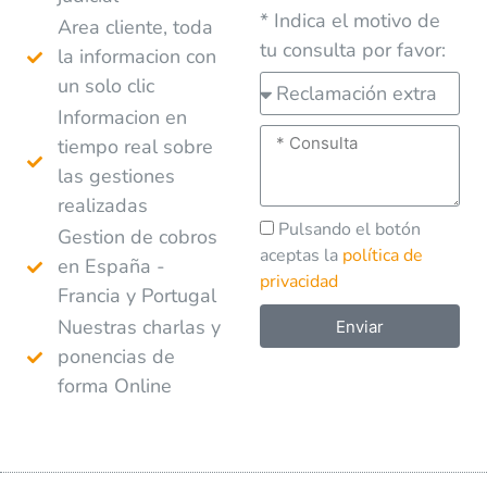
* Indica el motivo de
Area cliente, toda
tu consulta por favor:
la informacion con
un solo clic
Informacion en
tiempo real sobre
las gestiones
realizadas
Pulsando el botón
Gestion de cobros
aceptas la
política de
en España -
privacidad
Francia y Portugal
Nuestras charlas y
Enviar
ponencias de
A
forma Online
l
t
e
r