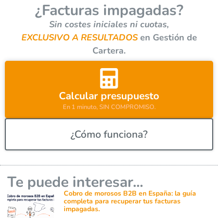
¿Facturas impagadas?
n
a
Sin costes iniciales ni cuotas,
t
EXCLUSIVO A RESULTADOS
en Gestión de
i
Cartera.
v
e
:
Calcular presupuesto
En 1 minuto, SIN COMPROMISO.
¿Cómo funciona?
Te puede interesar...
Cobro de morosos B2B en España: la guía
completa para recuperar tus facturas
impagadas.