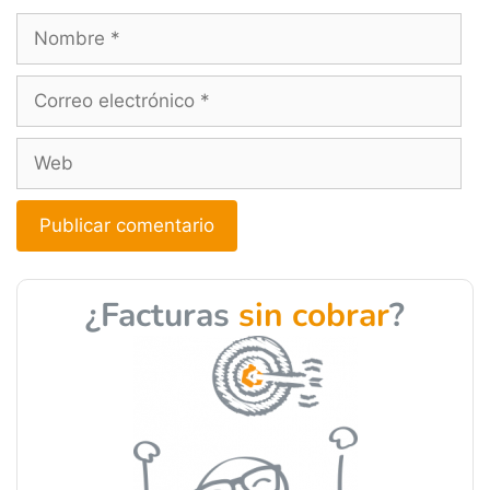
A
l
¿Facturas
sin cobrar
?
t
e
r
n
a
t