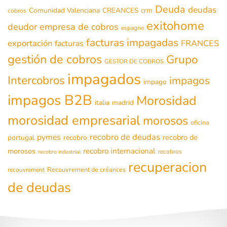
Deuda
deudas
Comunidad Valenciana
CREANCES
crm
cobros
exitohome
deudor
empresa de cobros
espagne
facturas impagadas
exportación
FRANCES
facturas
gestión de cobros
Grupo
GESTOR DE COBROS
impagados
Intercobros
impagos
impago
impagos B2B
Morosidad
italia
madrid
morosidad empresarial
morosos
oficina
recobro de deudas
pymes
recobro de
portugal
recobro
morosos
recobro internacional
recobros
recobro industrial
recuperacion
Recouvrement de créances
recouvrement
de deudas