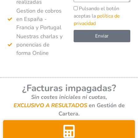
realizadas
Pulsando el botón
Gestion de cobros
aceptas la
política de
en España -
privacidad
Francia y Portugal
Nuestras charlas y
Enviar
ponencias de
A
forma Online
l
t
e
r
¿Facturas impagadas?
n
a
Sin costes iniciales ni cuotas,
t
EXCLUSIVO A RESULTADOS
en Gestión de
i
Cartera.
v
e
: