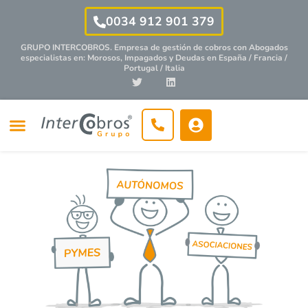
0034 912 901 379
GRUPO INTERCOBROS. Empresa de gestión de cobros con
Abogados
especialistas
en: Morosos, Impagados y Deudas en España / Francia /
Portugal / Italia