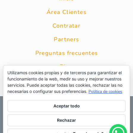
Área Clientes
Contratar
Partners
Preguntas frecuentes
Blog
Utilizamos cookies propias y de terceros para garantizar el
funcionamiento de la web, medir su uso y mejorar nuestros
Contacto
servicios. Puede aceptar todas las cookies, rechazar las no
necesarias o configurar sus preferencias.
Política de cookies
© 2026 Grupo Intercobros
|
Calle Zurbarán 8 1* Planta 28010
Aceptar todo
Madrid
|
Aviso Legal
|
Política de privacidad
|
Política de
privacidad RRSS
|
Uso de cookies
|
Preguntas frecuentes
|
Web
Rechazar