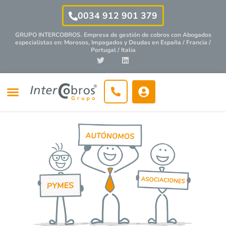
0034 912 901 379
GRUPO INTERCOBROS. Empresa de gestión de cobros con
Abogados
especialistas
en: Morosos, Impagados y Deudas en España / Francia /
Portugal / Italia