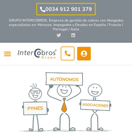
0034 912 901 379
GRUPO INTERCOBROS. Empresa de gestión de cobros con
Abogados
especialistas
en: Morosos, Impagados y Deudas en España / Francia /
Portugal / Italia