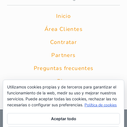
Inicio
Área Clientes
Contratar
Partners
Preguntas frecuentes
Blog
Utilizamos cookies propias y de terceros para garantizar el
funcionamiento de la web, medir su uso y mejorar nuestros
Contacto
servicios. Puede aceptar todas las cookies, rechazar las no
necesarias o configurar sus preferencias.
Política de cookies
© 2026 Grupo Intercobros
|
Calle Zurbarán 8 1* Planta 28010
Aceptar todo
Madrid
|
Aviso Legal
|
Política de privacidad
|
Política de
privacidad RRSS
|
Uso de cookies
|
Preguntas frecuentes
|
Web