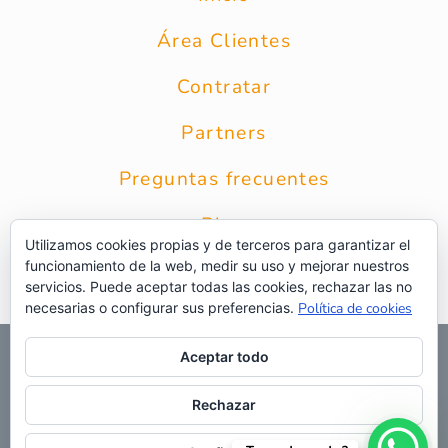
Área Clientes
Contratar
Partners
Preguntas frecuentes
Blog
Utilizamos cookies propias y de terceros para garantizar el
funcionamiento de la web, medir su uso y mejorar nuestros
Contacto
servicios. Puede aceptar todas las cookies, rechazar las no
necesarias o configurar sus preferencias.
Política de cookies
© 2026 Grupo Intercobros
|
Calle Zurbarán 8 1* Planta 28010
Aceptar todo
Madrid
|
Aviso Legal
|
Política de privacidad
|
Política de
privacidad RRSS
|
Uso de cookies
|
Preguntas frecuentes
|
Web
Rechazar