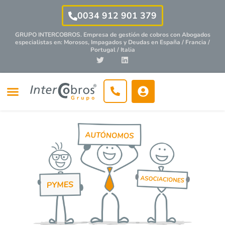
0034 912 901 379
GRUPO INTERCOBROS. Empresa de gestión de cobros con
Abogados
especialistas
en: Morosos, Impagados y Deudas en España / Francia /
Portugal / Italia