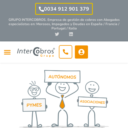
0034 912 901 379
GRUPO INTERCOBROS. Empresa de gestión de cobros con
Abogados
especialistas
en: Morosos, Impagados y Deudas en España / Francia /
Portugal / Italia