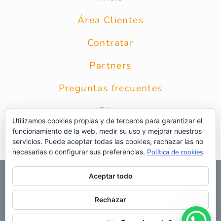
Área Clientes
Contratar
Partners
Preguntas frecuentes
Blog
Utilizamos cookies propias y de terceros para garantizar el
funcionamiento de la web, medir su uso y mejorar nuestros
Contacto
servicios. Puede aceptar todas las cookies, rechazar las no
necesarias o configurar sus preferencias.
Política de cookies
© 2026 Grupo Intercobros
|
Calle Zurbarán 8 1* Planta 28010
Aceptar todo
Madrid
|
Aviso Legal
|
Política de privacidad
|
Política de
privacidad RRSS
|
Uso de cookies
|
Preguntas frecuentes
|
Web
Rechazar