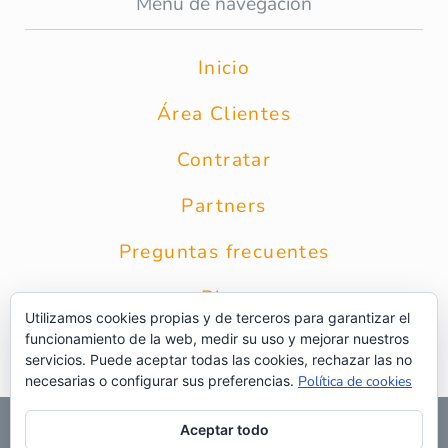
Menú de navegación
Inicio
Área Clientes
Contratar
Partners
Preguntas frecuentes
Blog
Utilizamos cookies propias y de terceros para garantizar el
funcionamiento de la web, medir su uso y mejorar nuestros
Contacto
servicios. Puede aceptar todas las cookies, rechazar las no
necesarias o configurar sus preferencias.
Política de cookies
© 2026 Grupo Intercobros
|
Calle Zurbarán 8 1* Planta 28010
Aceptar todo
Madrid
|
Aviso Legal
|
Política de privacidad
|
Política de