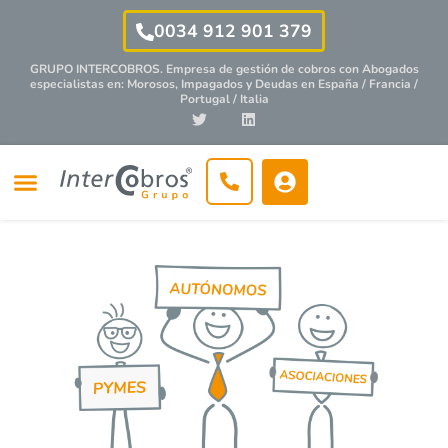
0034 912 901 379
GRUPO INTERCOBROS. Empresa de gestión de cobros con
Abogados
especialistas
en: Morosos, Impagados y Deudas en España / Francia /
Portugal / Italia