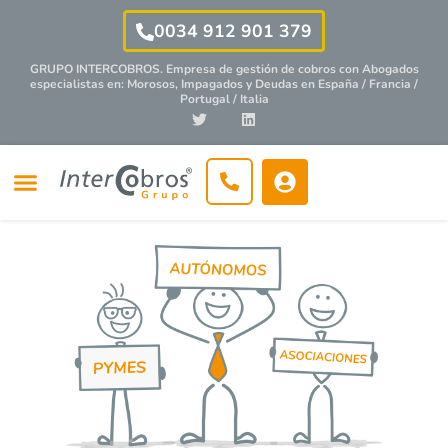
0034 912 901 379
GRUPO INTERCOBROS. Empresa de gestión de cobros con
Abogados
especialistas
en: Morosos, Impagados y Deudas en España / Francia /
Portugal / Italia