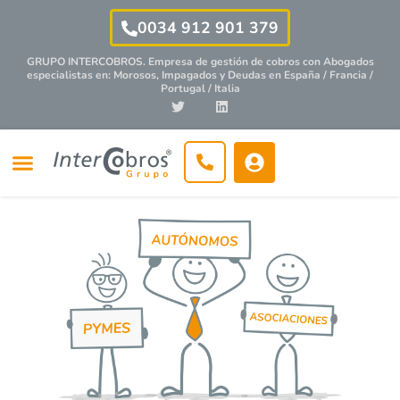
0034 912 901 379
GRUPO INTERCOBROS. Empresa de gestión de cobros con
Abogados
especialistas
en: Morosos, Impagados y Deudas en España / Francia /
Portugal / Italia