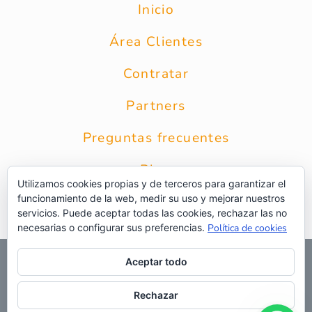
Inicio
Área Clientes
Contratar
Partners
Preguntas frecuentes
Blog
Utilizamos cookies propias y de terceros para garantizar el
funcionamiento de la web, medir su uso y mejorar nuestros
Contacto
servicios. Puede aceptar todas las cookies, rechazar las no
necesarias o configurar sus preferencias.
Política de cookies
© 2026 Grupo Intercobros
|
Calle Zurbarán 8 1* Planta 28010
Aceptar todo
Madrid
|
Aviso Legal
|
Política de privacidad
|
Política de
privacidad RRSS
|
Uso de cookies
|
Preguntas frecuentes
|
Web
Rechazar