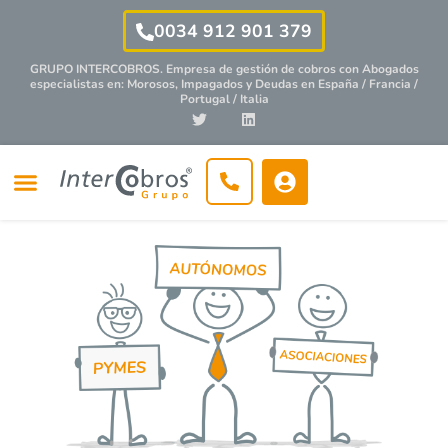
0034 912 901 379
GRUPO INTERCOBROS. Empresa de gestión de cobros con
Abogados
especialistas
en: Morosos, Impagados y Deudas en España / Francia /
Portugal / Italia