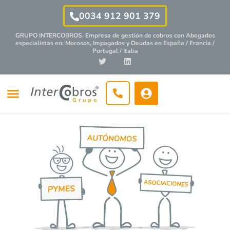
0034 912 901 379
GRUPO INTERCOBROS. Empresa de gestión de cobros con
Abogados
especialistas
en: Morosos, Impagados y Deudas en España / Francia /
Portugal / Italia