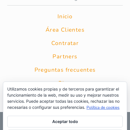
Inicio
Área Clientes
Contratar
Partners
Preguntas frecuentes
Blog
Utilizamos cookies propias y de terceros para garantizar el
funcionamiento de la web, medir su uso y mejorar nuestros
Contacto
servicios. Puede aceptar todas las cookies, rechazar las no
necesarias o configurar sus preferencias.
Política de cookies
© 2026 Grupo Intercobros
|
Calle Zurbarán 8 1* Planta 28010
Aceptar todo
Madrid
|
Aviso Legal
|
Política de privacidad
|
Política de
privacidad RRSS
|
Uso de cookies
|
Preguntas frecuentes
|
Web