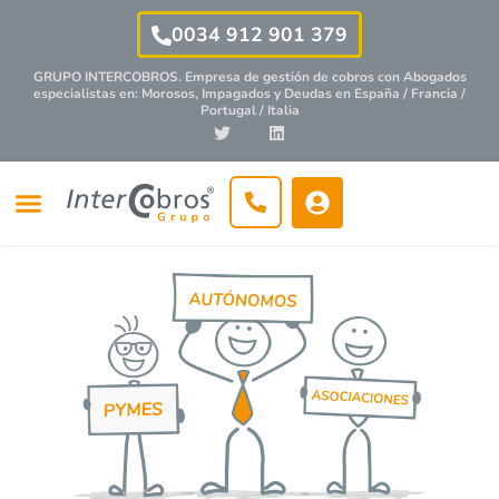
0034 912 901 379
GRUPO INTERCOBROS. Empresa de gestión de cobros con
Abogados
especialistas
en: Morosos, Impagados y Deudas en España / Francia /
Portugal / Italia