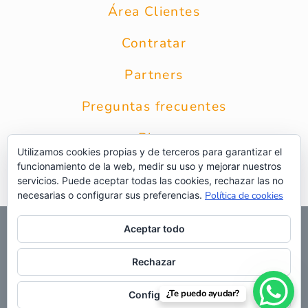
Área Clientes
Contratar
Partners
Preguntas frecuentes
Blog
Utilizamos cookies propias y de terceros para garantizar el
funcionamiento de la web, medir su uso y mejorar nuestros
Contacto
servicios. Puede aceptar todas las cookies, rechazar las no
necesarias o configurar sus preferencias.
Política de cookies
© 2026 Grupo Intercobros
|
Calle Zurbarán 8 1* Planta 28010
Aceptar todo
Madrid
|
Aviso Legal
|
Política de privacidad
|
Política de
privacidad RRSS
|
Uso de cookies
|
Preguntas frecuentes
|
Web
Rechazar
¿Te puedo ayudar?
Configurar